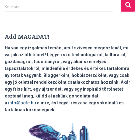
K
Keresés…
e
r
e
s
Add MAGADAT!
é
s
Ha van egy izgalmas témád, amit szívesen megosztanál, mi
:
várjuk az ötleteidet! Legyen szó technológiáról, kultúráról,
gazdaságról, tudományról, vagy akár személyes
tapasztalatokról, mindenféle érdekes és értékes tartalomra
nyitottak vagyunk. Bloggerként, hobbiszerzőként, vagy csak
egy jó ötlettel rendelkezőként csatlakozhatsz hozzánk! Akár
egy friss hírt, egy új trendet, vagy egy inspiráló történetet
osztanál meg, küldd el nekünk gondolataidat
a
info@ocfe.hu
címre, és legyél részese egy sokoldalú és
tartalmas közösségnek!