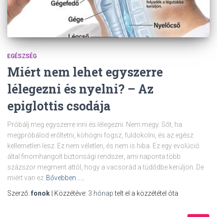
EGÉSZSÉG
Miért nem lehet egyszerre
lélegezni és nyelni? – Az
epiglottis csodája
Próbálj meg egyszerre inni és lélegezni. Nem megy. Sőt, ha
megpróbálod erőltetni, köhögni fogsz, fuldokolni, és az egész
kellemetlen lesz. Ez nem véletlen, és nem is hiba. Ez egy evolúció
által finomhangolt biztonsági rendszer, ami naponta több
százszor megment attól, hogy a vacsorád a tüdődbe kerüljön. De
miért van ez
Bővebben……
Szerző:
fonok
| Közzétéve:
3 hónap
telt el a közzététel óta