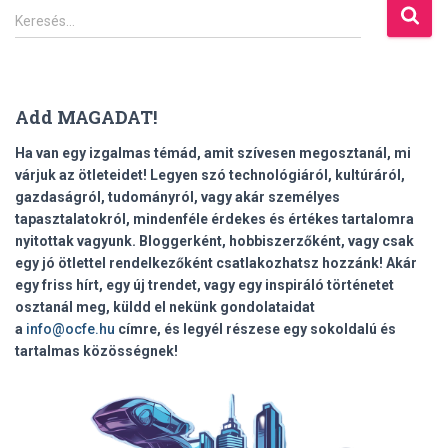
K
Keresés…
e
r
e
s
Add MAGADAT!
é
s
Ha van egy izgalmas témád, amit szívesen megosztanál, mi
:
várjuk az ötleteidet! Legyen szó technológiáról, kultúráról,
gazdaságról, tudományról, vagy akár személyes
tapasztalatokról, mindenféle érdekes és értékes tartalomra
nyitottak vagyunk. Bloggerként, hobbiszerzőként, vagy csak
egy jó ötlettel rendelkezőként csatlakozhatsz hozzánk! Akár
egy friss hírt, egy új trendet, vagy egy inspiráló történetet
osztanál meg, küldd el nekünk gondolataidat
a
info@ocfe.hu
címre, és legyél részese egy sokoldalú és
tartalmas közösségnek!