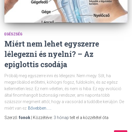
EGÉSZSÉG
Miért nem lehet egyszerre
lélegezni és nyelni? – Az
epiglottis csodája
Próbálj meg egyszerre inni és lélegezni. Nem megy. Sőt, ha
megpróbálod erőltetni, köhögni fogsz, fuldokolni, és az egész
kellemetlen lesz. Ez nem véletlen, és nem is hiba. Ez egy evolúció
által finomhangolt biztonsági rendszer, ami naponta több
százszor megment attól, hogy a vacsorád a tüdődbe kerüljön. De
miért van ez
Bővebben……
Szerző:
fonok
| Közzétéve:
3 hónap
telt el a közzététel óta