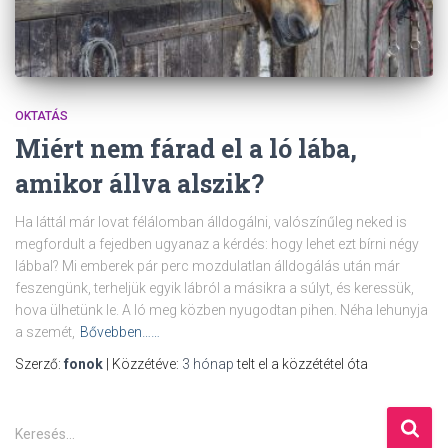
OKTATÁS
Miért nem fárad el a ló lába,
amikor állva alszik?
Ha láttál már lovat félálomban álldogálni, valószínűleg neked is
megfordult a fejedben ugyanaz a kérdés: hogy lehet ezt bírni négy
lábbal? Mi emberek pár perc mozdulatlan álldogálás után már
feszengünk, terheljük egyik lábról a másikra a súlyt, és keressük,
hova ülhetünk le. A ló meg közben nyugodtan pihen. Néha lehunyja
a szemét,
Bővebben……
Szerző:
fonok
| Közzétéve:
3 hónap
telt el a közzététel óta
K
Keresés…
e