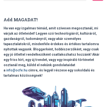
r
e
s
Add MAGADAT!
é
s
Ha van egy izgalmas témád, amit szívesen megosztanál, mi
:
várjuk az ötleteidet! Legyen szó technológiáról, kultúráról,
gazdaságról, tudományról, vagy akár személyes
tapasztalatokról, mindenféle érdekes és értékes tartalomra
nyitottak vagyunk. Bloggerként, hobbiszerzőként, vagy csak
egy jó ötlettel rendelkezőként csatlakozhatsz hozzánk! Akár
egy friss hírt, egy új trendet, vagy egy inspiráló történetet
osztanál meg, küldd el nekünk gondolataidat
a
info@ocfe.hu
címre, és legyél részese egy sokoldalú és
tartalmas közösségnek!