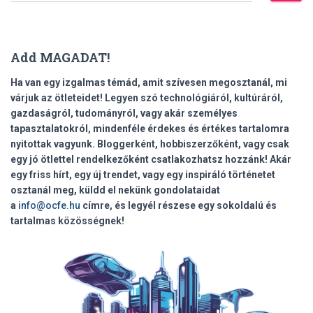
r
e
s
Add MAGADAT!
é
s
Ha van egy izgalmas témád, amit szívesen megosztanál, mi
:
várjuk az ötleteidet! Legyen szó technológiáról, kultúráról,
gazdaságról, tudományról, vagy akár személyes
tapasztalatokról, mindenféle érdekes és értékes tartalomra
nyitottak vagyunk. Bloggerként, hobbiszerzőként, vagy csak
egy jó ötlettel rendelkezőként csatlakozhatsz hozzánk! Akár
egy friss hírt, egy új trendet, vagy egy inspiráló történetet
osztanál meg, küldd el nekünk gondolataidat
a
info@ocfe.hu
címre, és legyél részese egy sokoldalú és
tartalmas közösségnek!