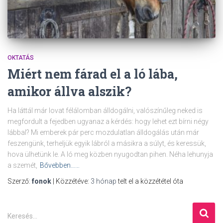
OKTATÁS
Miért nem fárad el a ló lába,
amikor állva alszik?
Ha láttál már lovat félálomban álldogálni, valószínűleg neked is
megfordult a fejedben ugyanaz a kérdés: hogy lehet ezt bírni négy
lábbal? Mi emberek pár perc mozdulatlan álldogálás után már
feszengünk, terheljük egyik lábról a másikra a súlyt, és keressük,
hova ülhetünk le. A ló meg közben nyugodtan pihen. Néha lehunyja
a szemét,
Bővebben……
Szerző:
fonok
| Közzétéve:
3 hónap
telt el a közzététel óta
K
Keresés…
e