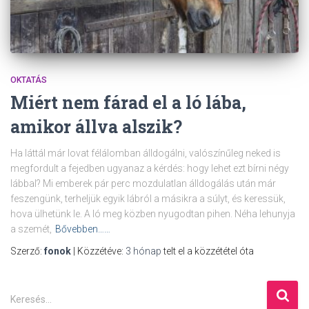
OKTATÁS
Miért nem fárad el a ló lába,
amikor állva alszik?
Ha láttál már lovat félálomban álldogálni, valószínűleg neked is
megfordult a fejedben ugyanaz a kérdés: hogy lehet ezt bírni négy
lábbal? Mi emberek pár perc mozdulatlan álldogálás után már
feszengünk, terheljük egyik lábról a másikra a súlyt, és keressük,
hova ülhetünk le. A ló meg közben nyugodtan pihen. Néha lehunyja
a szemét,
Bővebben……
Szerző:
fonok
| Közzétéve:
3 hónap
telt el a közzététel óta
K
Keresés…
e