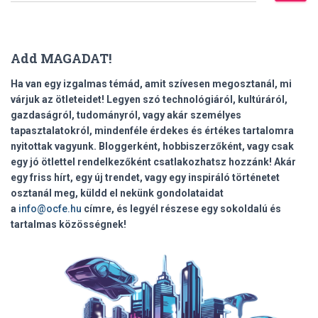
r
e
s
Add MAGADAT!
é
s
Ha van egy izgalmas témád, amit szívesen megosztanál, mi
:
várjuk az ötleteidet! Legyen szó technológiáról, kultúráról,
gazdaságról, tudományról, vagy akár személyes
tapasztalatokról, mindenféle érdekes és értékes tartalomra
nyitottak vagyunk. Bloggerként, hobbiszerzőként, vagy csak
egy jó ötlettel rendelkezőként csatlakozhatsz hozzánk! Akár
egy friss hírt, egy új trendet, vagy egy inspiráló történetet
osztanál meg, küldd el nekünk gondolataidat
a
info@ocfe.hu
címre, és legyél részese egy sokoldalú és
tartalmas közösségnek!