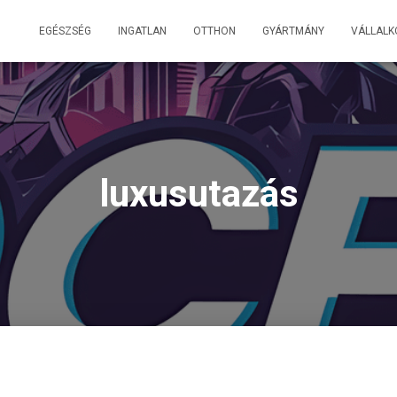
EGÉSZSÉG
INGATLAN
OTTHON
GYÁRTMÁNY
VÁLLALK
luxusutazás