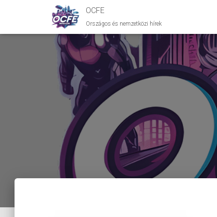
OCFE
Országos és nemzetközi hírek