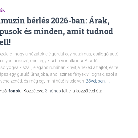
TÉK
imuzin bérlés 2026-ban: Árak,
ípusok és minden, amit tudnod
ell!
zeld el, hogy a házatok elé gördül egy hatalmas, csillogó autó,
 olyan hosszú, mint egy kisebb vonatkocsi. A sofőr
olyogva kiszáll, elegáns ruhában kinyitja neked az ajtót, és te
épsz egy guruló űrhajóba, ahol színes fények villognak, szól a
venc zenéd, és még egy mini hűtő is tele van
Bővebben……
rző:
fonok
| Közzétéve:
3 hónap
telt el a közzététel óta