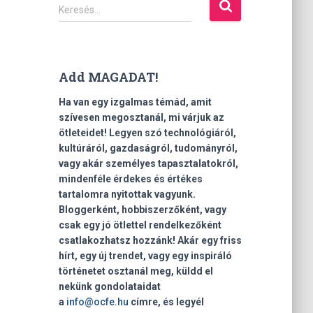
K
Keresés…
e
r
e
s
Add MAGADAT!
é
s
Ha van egy izgalmas témád, amit
:
szívesen megosztanál, mi várjuk az
ötleteidet! Legyen szó technológiáról,
kultúráról, gazdaságról, tudományról,
vagy akár személyes tapasztalatokról,
mindenféle érdekes és értékes
tartalomra nyitottak vagyunk.
Bloggerként, hobbiszerzőként, vagy
csak egy jó ötlettel rendelkezőként
csatlakozhatsz hozzánk! Akár egy friss
hírt, egy új trendet, vagy egy inspiráló
történetet osztanál meg, küldd el
nekünk gondolataidat
a
info@ocfe.hu
címre, és legyél