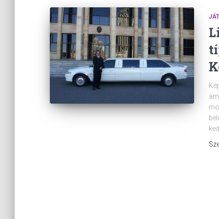
JÁ
L
t
K
Kép
ami
mos
bel
ked
Sze