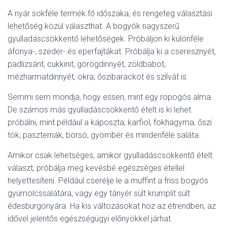
A nyár sokféle termék fő időszaka, és rengeteg választási
lehetőség közül választhat. A bogyók nagyszerű
gyulladáscsökkentő lehetőségek. Próbáljon ki különféle
áfonya-, szeder- és eperfajtákat. Próbálja ki a cseresznyét,
padlizsánt, cukkinit, görögdinnyét, zöldbabot,
mézharmatdinnyét, okra, őszibarackot és szilvát is.
Semmi sem mondja, hogy essen, mint egy ropogós alma.
De számos más gyulladáscsökkentő ételt is ki lehet
próbálni, mint például a káposzta, karfiol, fokhagyma, őszi
tök, paszternák, borsó, gyömbér és mindenféle saláta.
Amikor csak lehetséges, amikor gyulladáscsökkentő ételt
választ, próbálja meg kevésbé egészséges étellel
helyettesíteni. Például cserélje le a muffint a friss bogyós
gyümölcssalátára, vagy egy tányér sült krumplit sült
édesburgonyára. Ha kis változásokat hoz az étrendben, az
idővel jelentős egészségügyi előnyökkel járhat.