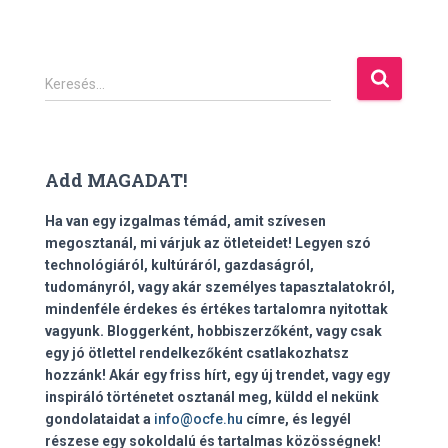
K
Keresés…
e
r
e
s
Add MAGADAT!
é
s
Ha van egy izgalmas témád, amit szívesen
:
megosztanál, mi várjuk az ötleteidet! Legyen szó
technológiáról, kultúráról, gazdaságról,
tudományról, vagy akár személyes tapasztalatokról,
mindenféle érdekes és értékes tartalomra nyitottak
vagyunk. Bloggerként, hobbiszerzőként, vagy csak
egy jó ötlettel rendelkezőként csatlakozhatsz
hozzánk! Akár egy friss hírt, egy új trendet, vagy egy
inspiráló történetet osztanál meg, küldd el nekünk
gondolataidat a
info@ocfe.hu
címre, és legyél
részese egy sokoldalú és tartalmas közösségnek!