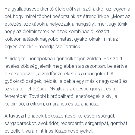
Ha gyulladáscsökkentő ételekről van szó, akkor az legyen a
cél, hogy minél többet beépítsünk az étrendünkbe. „Most az
étkezési szokásokra helyezzük a hangsúlyt, mert úgy tűnik,
hogy az élelmiszerek és azok kombinációi közötti
kölcsönhatások nagyobb hatást gyakorolnak, mint az
egyes ételek” – mondja McCormick.
A hideg téli hónapokban gondolkodjon zölden. Sok zöld
leveles zöldség jelenik meg ebben a szezonban, beleértve
a kelkáposztát, a zöldfűszereket és a mángoldot. A
gyökérzöldségek, például a cékla egy másik nagyszerű és
szívós téli lehetőség. Nyújtsa az édesburgonyát és a
fehérrépát. További kipróbálható lehetőségek a kivi, a
kelbimbó, a citrom, a narancs és az ananász.
A tavaszi hónapok beköszöntével keressen spárgát,
sárgabarackot, avokádót, rebarbarát, sárgarépát, gombát
és zellert, valamint friss fűszernövényeket.