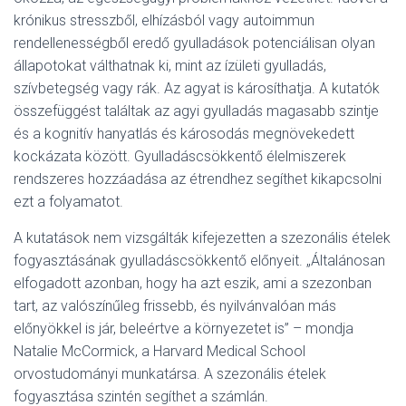
krónikus stresszből, elhízásból vagy autoimmun
rendellenességből eredő gyulladások potenciálisan olyan
állapotokat válthatnak ki, mint az ízületi gyulladás,
szívbetegség vagy rák. Az agyat is károsíthatja. A kutatók
összefüggést találtak az agyi gyulladás magasabb szintje
és a kognitív hanyatlás és károsodás megnövekedett
kockázata között. Gyulladáscsökkentő élelmiszerek
rendszeres hozzáadása az étrendhez segíthet kikapcsolni
ezt a folyamatot.
A kutatások nem vizsgálták kifejezetten a szezonális ételek
fogyasztásának gyulladáscsökkentő előnyeit. „Általánosan
elfogadott azonban, hogy ha azt eszik, ami a szezonban
tart, az valószínűleg frissebb, és nyilvánvalóan más
előnyökkel is jár, beleértve a környezetet is” – mondja
Natalie McCormick, a Harvard Medical School
orvostudományi munkatársa. A szezonális ételek
fogyasztása szintén segíthet a számlán.