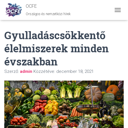
OCFE
Országos és nemzetközi hírek
N
A
V
Gyulladáscsökkentő
I
G
Á
élelmiszerek minden
C
I
évszakban
Ó
B
E
Szerző:
admin
Közzétéve:
december 18, 2021
-
/
K
I
K
A
P
C
S
O