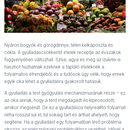
L
Á
S
A
Nyáron bogyók és görögdinnye, télen kelkáposzta és
cékla. A gyulladáscsökkentő ételek receptje az évszakok
függvényében változhat. Szíve, agya és még az ízületei is
hasznot húzhatnak ezeknek a tápláló ételeknek a
folyamatos étrendjéből, és a tudósok úgy vélik, hogy ennek
egyik oka lehet a gyulladásra gyakorolt hatásuk.
A gyulladás a test gyógyulási mechanizmusának része – ez
az oka annak, hogy a térd megdagadt és kipirosodott,
amikor megsérült. De ez a gyulladásos helyreállító folyamat
néha rosszul sül el, túl sokáig tart és árthat ahelyett, hogy
segítene. Ha a gyulladást egy folyamatban lévő probléma
okozza, az egészségügyi problémákhoz vezethet. Idővel a